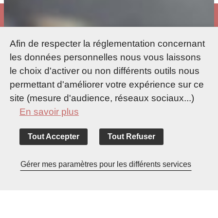
Afin de respecter la réglementation concernant
les données personnelles nous vous laissons
le choix d'activer ou non différents outils nous
permettant d'améliorer votre expérience sur ce
site (mesure d'audience, réseaux sociaux...)
En savoir plus
Tout Accepter
Tout Refuser
Accueil
Pratique
Venir à Suresnes
Par la route
Gérer mes paramètres pour les différents services
Nous vous indiquons ici les
trajets
à emprunter en
voiture
lorsque vous arrivez par les
autoroutes A1,
A4, A6, A10, ou A13,
afin que vous puissiez
rejoindre
Suresnes
en toute quiétude.